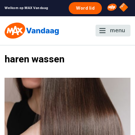
NPO S
Omroep 
Word lid
Welkom op MAX Vandaag
menu
haren wassen