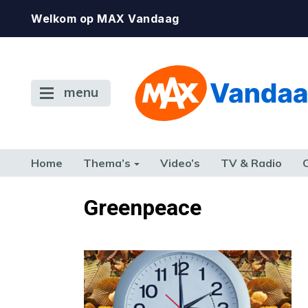
Welkom op MAX Vandaag
menu
Home
Thema’s
Video’s
TV & Radio
CONSUMENT
ETEN & DRINKEN
FAMILIE & RELATIE
GELD, W
Greenpeace
TERUG NAAR TOEN