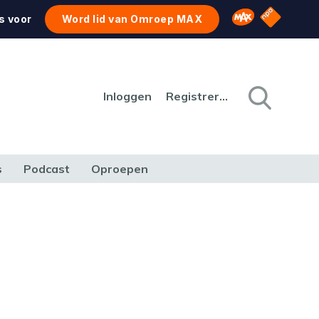
NPO Star
Omroep MAX
s voor
Word lid van Omroep MAX
Inloggen
Registreren
s
Podcast
Oproepen
CULTUUR
NATUUR & MILIEU
REIZEN & VERKEER