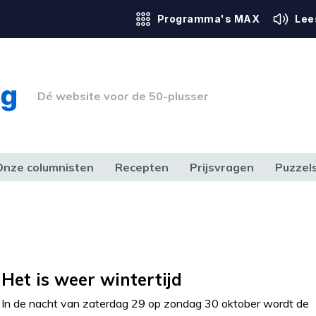
Programma's MAX
Lee
Dé website voor de 50-plusser
Onze columnisten
Recepten
Prijsvragen
Puzzel
ERK & RECHT
GEZONDHEID & SPORT
HUIS, TUIN & HOBBY
MEDIA & 
Het is weer wintertijd
In de nacht van zaterdag 29 op zondag 30 oktober wordt de