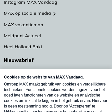
Instagram MAX Vandaag
MAX op sociale media
MAX vakantieman
Meldpunt Actueel
Heel Holland Bakt
Nieuwsbrief
Neem hier een gratis abonnement op onze
nieuwsbrief. Elke vrijdag- en dinsdagochtend in
uw mailbox.
Verzend