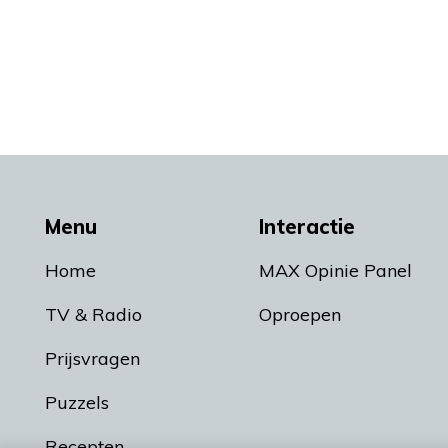
Menu
Interactie
Home
MAX Opinie Panel
TV & Radio
Oproepen
Prijsvragen
Puzzels
Recepten