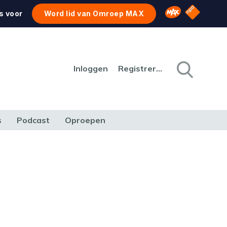
NPO Star
Omroep MAX
s voor
Word lid van Omroep MAX
Inloggen
Registreren
s
Podcast
Oproepen
CULTUUR
NATUUR & MILIEU
REIZEN & VERKEER