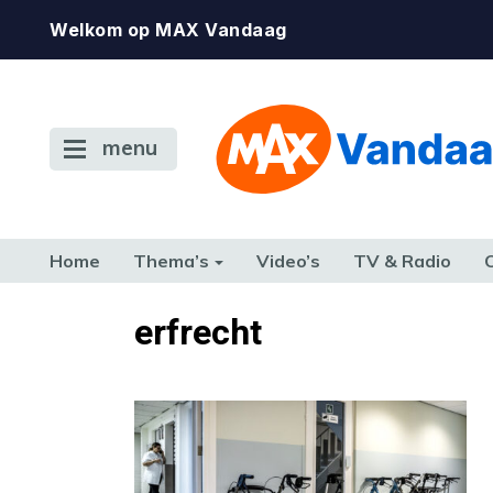
Welkom op MAX Vandaag
menu
Home
Thema’s
Video’s
TV & Radio
CONSUMENT
ETEN & DRINKEN
FAMILIE & RELATIE
GELD, W
erfrecht
TERUG NAAR TOEN