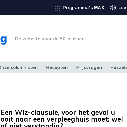
Programma's MAX
Lee
Dé website voor de 50-plusser
Onze columnisten
Recepten
Prijsvragen
Puzzel
ERK & RECHT
GEZONDHEID & SPORT
HUIS, TUIN & HOBBY
MEDIA & 
Een Wlz-clausule, voor het geval u
ooit naar een verpleeghuis moet: wel
of niet verstandig?