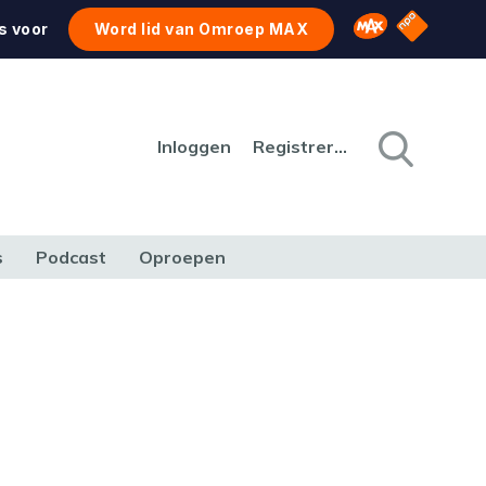
NPO Star
Omroep MAX
s voor
Word lid van Omroep MAX
Inloggen
Registreren
s
Podcast
Oproepen
CULTUUR
NATUUR & MILIEU
REIZEN & VERKEER