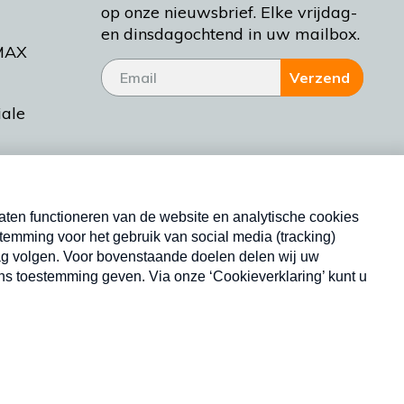
op onze nieuwsbrief. Elke vrijdag-
en dinsdagochtend in uw mailbox.
MAX
Verzend
iale
tieman
ctueel
Nieuwsbrief
d Bakt
Neem hier een gratis abonnement op onze
nieuwsbrief. Elke vrijdag- en dinsdagochtend in uw
mailbox.
Copyright © 2026 MAX Vandaag -
Omroep MAX
privacyverklaring