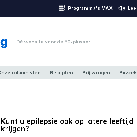
Programma's MAX
Lee
Dé website voor de 50-plusser
Onze columnisten
Recepten
Prijsvragen
Puzzel
ERK & RECHT
GEZONDHEID & SPORT
HUIS, TUIN & HOBBY
MEDIA & 
Kunt u epilepsie ook op latere leeftijd
krijgen?