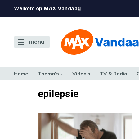
Welkom op MAX Vandaag
menu
Home
Thema’s
Video’s
TV & Radio
CONSUMENT
ETEN & DRINKEN
FAMILIE & RELATIE
GELD, W
epilepsie
TERUG NAAR TOEN