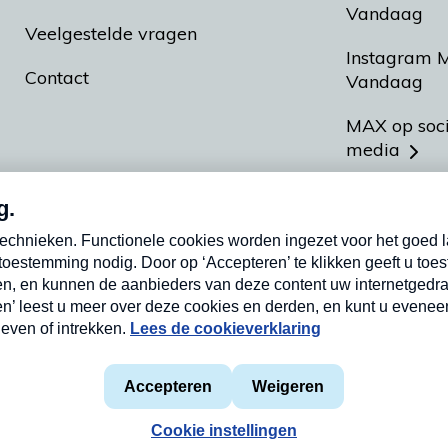
Vandaag
Veelgestelde vragen
Instagram 
Contact
Vandaag
MAX op soc
media
MAX vakan
Meldpunt A
Heel Hollan
aarden
Privacyverklaring
Cookieverklaring