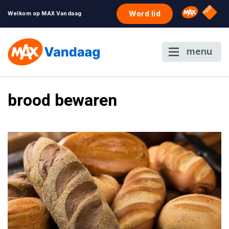
NPO S
Omroep 
Word lid
Welkom op MAX Vandaag
menu
brood bewaren