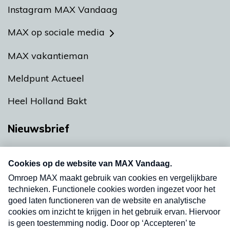
Instagram MAX Vandaag
MAX op sociale media
MAX vakantieman
Meldpunt Actueel
Heel Holland Bakt
Nieuwsbrief
Neem hier een gratis abonnement op onze
nieuwsbrief. Elke vrijdag- en dinsdagochtend in
uw mailbox.
Verzend