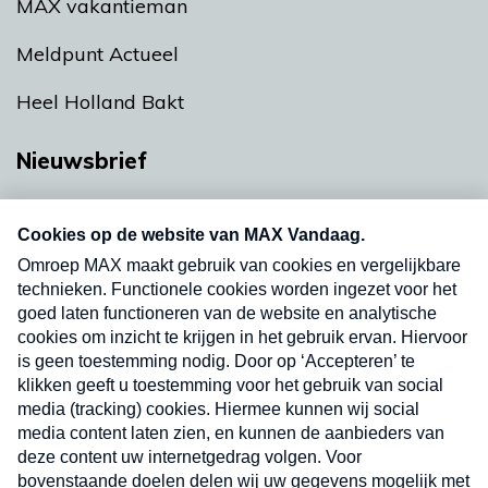
MAX vakantieman
Meldpunt Actueel
Heel Holland Bakt
Nieuwsbrief
Neem hier een gratis abonnement op onze
nieuwsbrief. Elke vrijdag- en dinsdagochtend in
uw mailbox.
Verzend