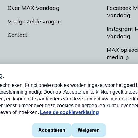
Over MAX Vandaag
Facebook 
Vandaag
Veelgestelde vragen
Instagram 
Contact
Vandaag
MAX op soc
media
MAX vakan
Meldpunt A
Heel Hollan
aarden
Privacyverklaring
Cookieverklaring