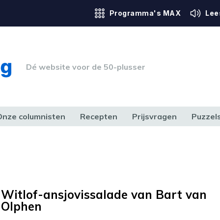
Programma's MAX
Lee
Dé website voor de 50-plusser
Onze columnisten
Recepten
Prijsvragen
Puzzel
ERK & RECHT
GEZONDHEID & SPORT
HUIS, TUIN & HOBBY
MEDIA & 
Witlof-ansjovissalade van Bart van
Olphen