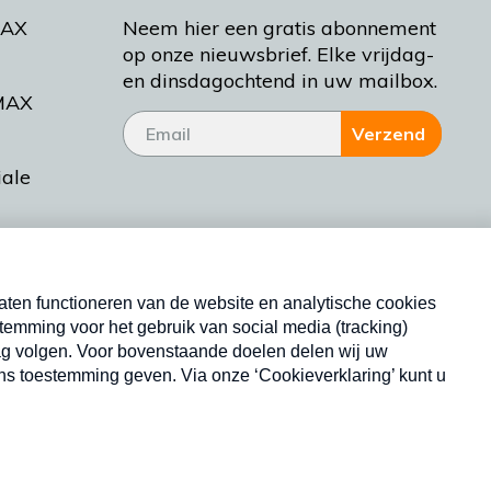
MAX
Neem hier een gratis abonnement
op onze nieuwsbrief. Elke vrijdag-
en dinsdagochtend in uw mailbox.
MAX
Verzend
iale
tieman
ctueel
Nieuwsbrief
d Bakt
Neem hier een gratis abonnement op onze
nieuwsbrief. Elke vrijdag- en dinsdagochtend in uw
mailbox.
Copyright © 2026 MAX Vandaag -
Omroep MAX