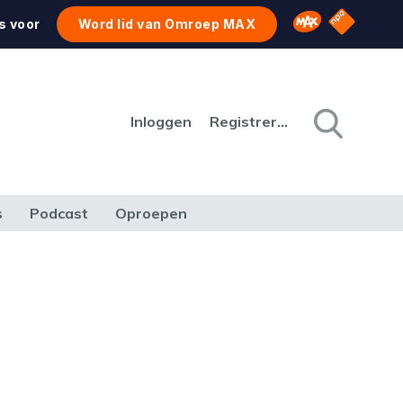
NPO Star
Omroep MAX
s voor
Word lid van Omroep MAX
Inloggen
Registreren
s
Podcast
Oproepen
CULTUUR
NATUUR & MILIEU
REIZEN & VERKEER