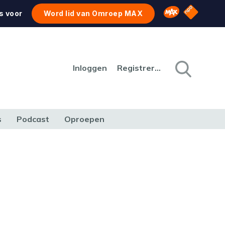
NPO Star
Omroep MAX
s voor
Word lid van Omroep MAX
Inloggen
Registreren
s
Podcast
Oproepen
CULTUUR
NATUUR & MILIEU
REIZEN & VERKEER