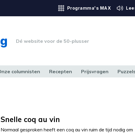
Programma's MAX
Lee
Dé website voor de 50-plusser
Onze columnisten
Recepten
Prijsvragen
Puzzel
ERK & RECHT
GEZONDHEID & SPORT
HUIS, TUIN & HOBBY
MEDIA & 
Snelle coq au vin
Normaal gesproken heeft een coq au vin ruim de tijd nodig om