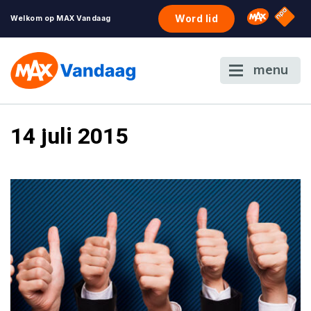
NPO S
Omroep 
Word lid
Welkom op MAX Vandaag
menu
14 juli 2015