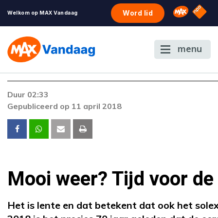
NPO S
Omroep 
Word lid
Welkom op MAX Vandaag
menu
Foutcode 403
Duur 02:33
De gewenste stream is op dit moment niet
Gepubliceerd op 11 april 2018
beschikbaar. Als het probleem zich blijft voordoe
neem dan contact op met onze klantenservice.
Mooi weer? Tijd voor de 
Het is lente en dat betekent dat ook het sole