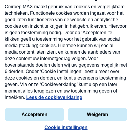
uw mailbox.
Verzend
Nieuwsbrief
Neem hier een gratis abonnement op onze
nieuwsbrief. Elke vrijdag- en dinsdagochtend in uw
mailbox.
Contact
Algemene voorwaarden
Privacyverklaring
Cookieverklaring
Kwetsbaarheid melden
privacyverklaring
Copyright © 2026 MAX Vandaag -
Omroep MAX