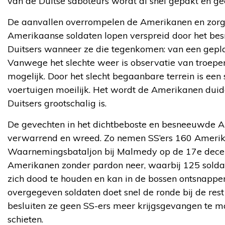
van de Duitse saboteurs wordt al snel gepakt en ge
De aanvallen overrompelen de Amerikanen en zorge
Amerikaanse soldaten lopen verspreid door het be
Duitsers wanneer ze die tegenkomen: van een gepla
Vanwege het slechte weer is observatie van troepe
mogelijk. Door het slecht begaanbare terrein is ee
voertuigen moeilijk. Het wordt de Amerikanen duidel
Duitsers grootschalig is.
De gevechten in het dichtbeboste en besneeuwde A
verwarrend en wreed. Zo nemen SS’ers 160 Amerika
Waarnemingsbataljon bij Malmedy op de 17e dece
Amerikanen zonder pardon neer, waarbij 125 soldat
zich dood te houden en kan in de bossen ontsnappe
overgegeven soldaten doet snel de ronde bij de res
besluiten ze geen SS-ers meer krijgsgevangen te m
schieten.