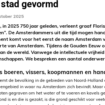
 stad gevormd
oktober 2025
in 2025 750 jaar geleden, verleent graaf Floris 
n”. De Amsterdammers uit die tijd mogen handel 
ument komt voor het eerst de naam Amsterdam v
rte van Amsterdam. Tijdens de Gouden Eeuw ont
n de wereld. Vanwege de intellectuele vrijheid
enschappen. We bespreken een aantal onderwe
boeren, vissers, koopmannen en han
emt de bevolking in de gebieden van Noord-Holland en
eengebied in waar nu Amsterdam zich bevindt. Maar 
ten gegraven om het water af te voeren en kavels g
ond is en die is gezakt, is die grond geschikt voor vee