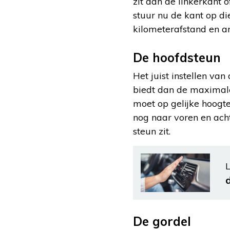
zit aan de linkerkant
stuur nu de kant op die
kilometerafstand en a
De hoofdsteun
Het juist instellen van
biedt dan de maximale
moet op gelijke hoogt
nog naar voren en ach
steun zit.
L
De gordel