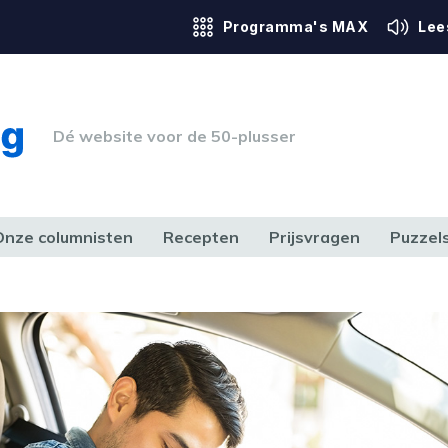
Programma's MAX
Lee
Dé website voor de 50-plusser
Onze columnisten
Recepten
Prijsvragen
Puzzel
ERK & RECHT
GEZONDHEID & SPORT
HUIS, TUIN & HOBBY
MEDIA & 