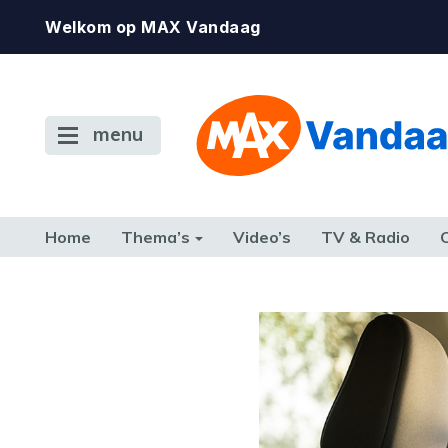
Welkom op MAX Vandaag
menu
Home
Thema’s
Video’s
TV & Radio
CONSUMENT
ETEN & DRINKEN
FAMILIE & RELATIE
GELD, W
TERUG NAAR TOEN