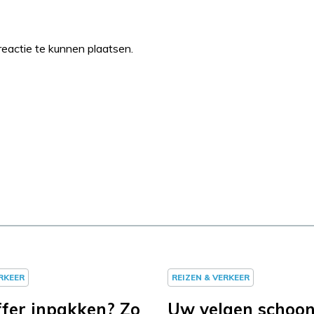
eactie te kunnen plaatsen.
ERKEER
REIZEN & VERKEER
fer inpakken? Zo
Uw velgen schoo