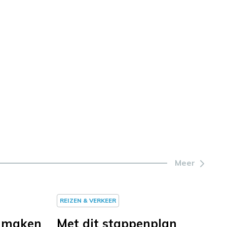
Meer
REIZEN & VERKEER
nmaken
Met dit stappenplan