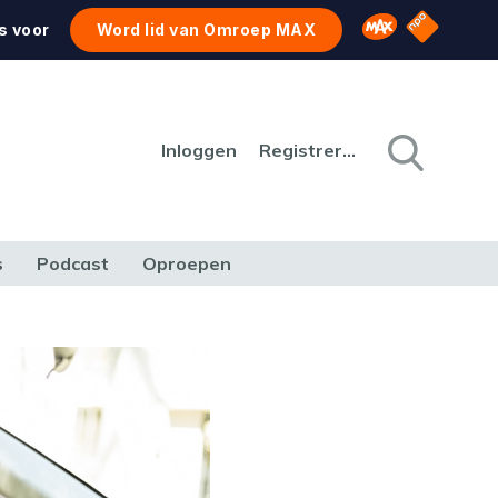
NPO Star
Omroep MAX
s voor
Word lid van Omroep MAX
Inloggen
Registreren
s
Podcast
Oproepen
CULTUUR
NATUUR & MILIEU
REIZEN & VERKEER