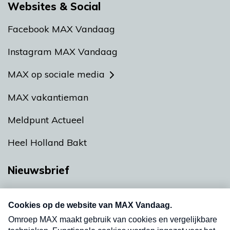
Websites & Social
Facebook MAX Vandaag
Instagram MAX Vandaag
MAX op sociale media
MAX vakantieman
Meldpunt Actueel
Heel Holland Bakt
Nieuwsbrief
Neem hier een gratis abonnement op onze
nieuwsbrief. Elke vrijdag- en dinsdagochtend in
uw mailbox.