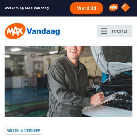
NPO S
Omroep 
Word lid
Welkom op MAX Vandaag
menu
REIZEN & VERKEER