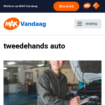
NPO S
Omroep 
Word lid
Welkom op MAX Vandaag
menu
tweedehands auto