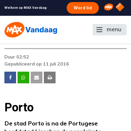
NPO S
Omroep 
Word lid
Welkom op MAX Vandaag
menu
Duur 02:52
Gepubliceerd op 11 juli 2016
Porto
De stad Porto is na de Portugese