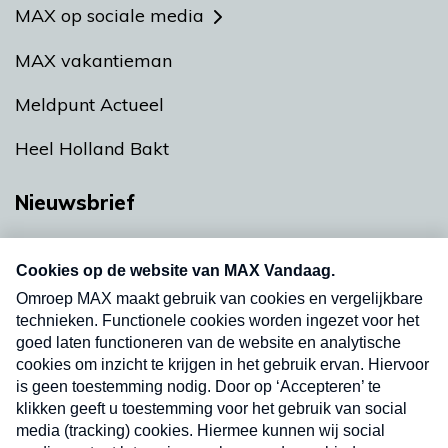
MAX op sociale media
MAX vakantieman
Meldpunt Actueel
Heel Holland Bakt
Nieuwsbrief
Neem hier een gratis abonnement op onze
nieuwsbrief. Elke vrijdag- en dinsdagochtend in
uw mailbox.
Verzend