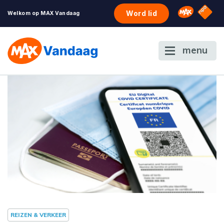
NPO S
Omroep 
Word lid
Welkom op MAX Vandaag
menu
REIZEN & VERKEER