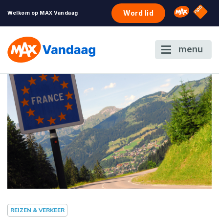
NPO S
Omroep 
Word lid
Welkom op MAX Vandaag
menu
REIZEN & VERKEER