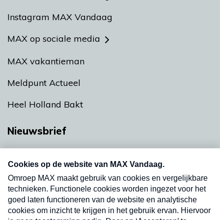
Instagram MAX Vandaag
MAX op sociale media
MAX vakantieman
Meldpunt Actueel
Heel Holland Bakt
Nieuwsbrief
Neem hier een gratis abonnement op onze
nieuwsbrief. Elke vrijdag- en dinsdagochtend in
uw mailbox.
Verzend