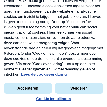
nieuwsbrief. Elke vrijdag- en dinsdagochtend in
uw mailbox.
Verzend
Nieuwsbrief
Neem hier een gratis abonnement op onze
nieuwsbrief. Elke vrijdag- en dinsdagochtend in uw
mailbox.
Contact
Algemene voorwaarden
Privacyverklaring
Cookieverklaring
privacyverklaring
Kwetsbaarheid melden
Copyright © 2026 MAX Vandaag -
Omroep MAX