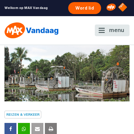
NPO S
Omroep 
Word lid
Welkom op MAX Vandaag
menu
REIZEN & VERKEER