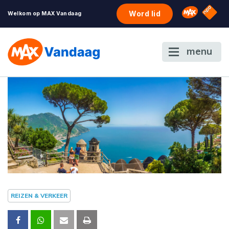
NPO S
Omroep 
Word lid
Welkom op MAX Vandaag
menu
REIZEN & VERKEER