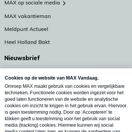
MAX op sociale media
MAX vakantieman
Meldpunt Actueel
Heel Holland Bakt
Nieuwsbrief
Neem hier een gratis abonnement op onze
nieuwsbrief. Elke vrijdag- en dinsdagochtend in
uw mailbox.
Verzend