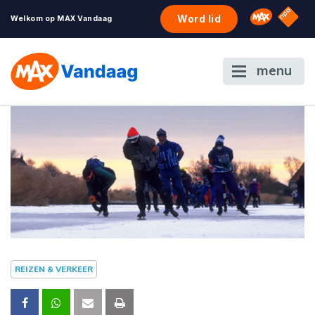
NPO S
Omroep 
Word lid
Welkom op MAX Vandaag
menu
REIZEN & VERKEER