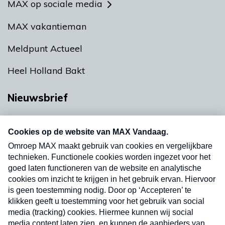
MAX op sociale media
MAX vakantieman
Meldpunt Actueel
Heel Holland Bakt
Nieuwsbrief
Neem hier een gratis abonnement op onze
nieuwsbrief. Elke vrijdag- en dinsdagochtend in
uw mailbox.
Verzend