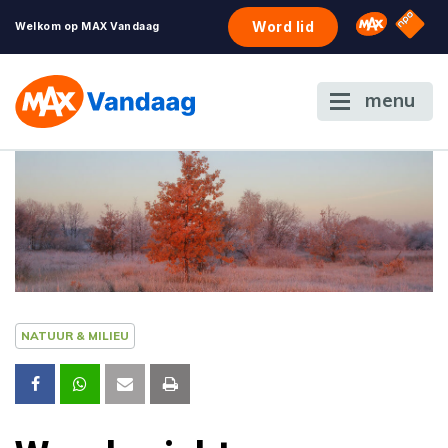
NPO S
Omroep 
Word lid
Welkom op MAX Vandaag
menu
NATUUR & MILIEU