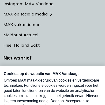
Instagram MAX Vandaag
MAX op sociale media
MAX vakantieman
Meldpunt Actueel
Heel Holland Bakt
Nieuwsbrief
Neem hier een gratis abonnement op onze
nieuwsbrief. Elke vrijdag- en dinsdagochtend in
uw mailbox.
Verzend