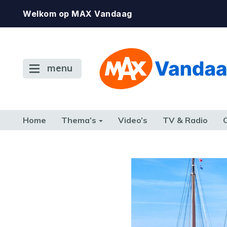
Welkom op MAX Vandaag
menu
Home
Thema’s
Video’s
TV & Radio
CONSUMENT
ETEN & DRINKEN
FAMILIE & RELATIE
GELD, W
TERUG NAAR TOEN