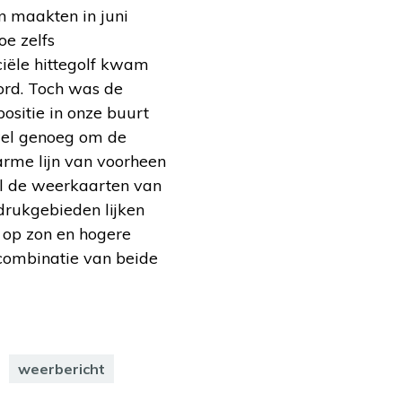
n maakten in juni
oe zelfs
iciële hittegolf kwam
ord. Toch was de
ositie in onze buurt
 wel genoeg om de
arme lijn van voorheen
wel de weerkaarten van
edrukgebieden lijken
 op zon en hogere
 combinatie van beide
weerbericht