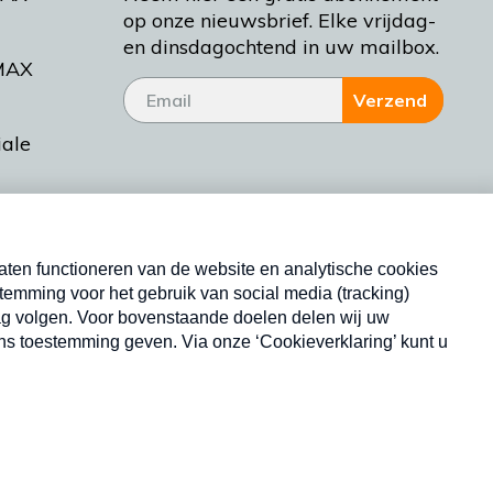
op onze nieuwsbrief. Elke vrijdag-
en dinsdagochtend in uw mailbox.
MAX
Verzend
iale
tieman
ctueel
Nieuwsbrief
d Bakt
Neem hier een gratis abonnement op onze
nieuwsbrief. Elke vrijdag- en dinsdagochtend in uw
mailbox.
Copyright © 2026 MAX Vandaag -
Omroep MAX
privacyverklaring