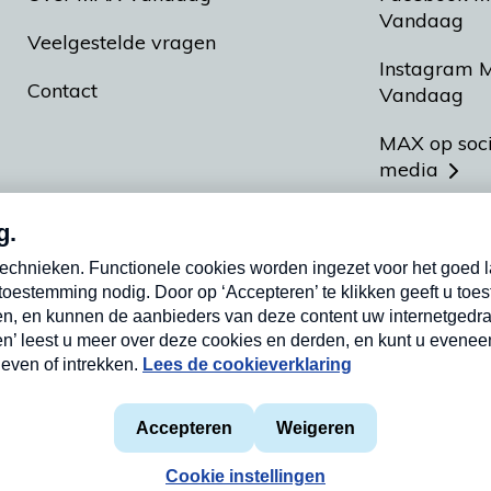
Vandaag
Veelgestelde vragen
Instagram 
Contact
Vandaag
MAX op soc
media
MAX vakan
Meldpunt A
Heel Hollan
aarden
Privacyverklaring
Cookieverklaring