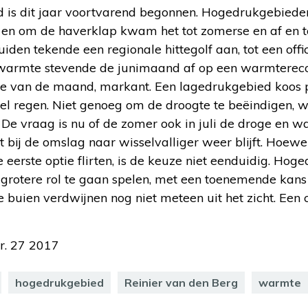
 is dit jaar voortvarend begonnen. Hogedrukgebiede
it en om de haverklap kwam het tot zomerse en af en t
uiden tekende een regionale hittegolf aan, tot een off
le warmte stevende de junimaand af op een warmterec
de van de maand, markant. Een lagedrukgebied koos p
eel regen. Niet genoeg om de droogte te beëindigen,
 De vraag is nu of de zomer ook in juli de droge en w
t bij de omslag naar wisselvalliger weer blijft. Hoe
 eerste optie flirten, is de keuze niet eenduidig. Hog
grotere rol te gaan spelen, met een toenemende kans
 buien verdwijnen nog niet meteen uit het zicht. Een
r. 27 2017
hogedrukgebied
Reinier van den Berg
warmte