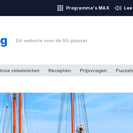
Programma's MAX
Lee
Dé website voor de 50-plusser
Onze columnisten
Recepten
Prijsvragen
Puzzel
ERK & RECHT
GEZONDHEID & SPORT
HUIS, TUIN & HOBBY
MEDIA & 