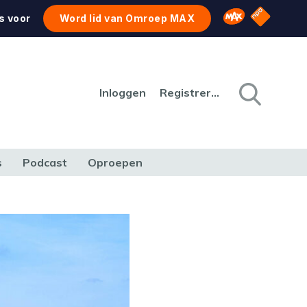
NPO Star
Omroep MAX
s voor
Word lid van Omroep MAX
Inloggen
Registreren
s
Podcast
Oproepen
CULTUUR
NATUUR & MILIEU
REIZEN & VERKEER