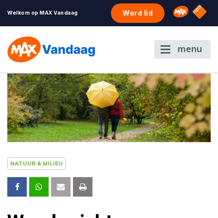
NPO S
Omroep 
Word lid
Welkom op MAX Vandaag
menu
NATUUR & MILIEU