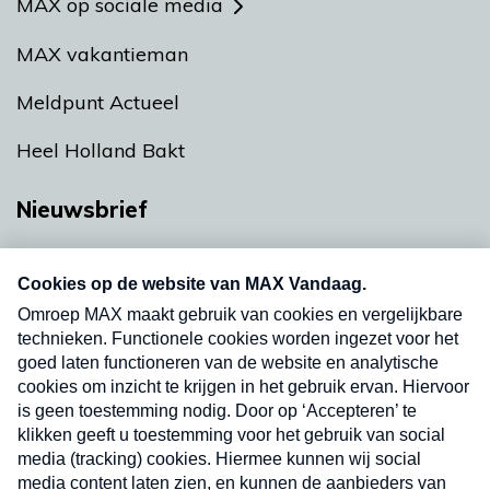
MAX op sociale media
MAX vakantieman
Meldpunt Actueel
Heel Holland Bakt
Nieuwsbrief
Neem hier een gratis abonnement op onze
nieuwsbrief. Elke vrijdag- en dinsdagochtend in
uw mailbox.
Verzend