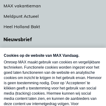
MAX vakantieman
Meldpunt Actueel
Heel Holland Bakt
Nieuwsbrief
Neem hier een gratis abonnement op onze
nieuwsbrief. Elke vrijdag- en dinsdagochtend in
uw mailbox.
Verzend