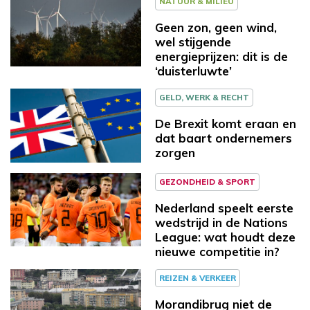
NATUUR & MILIEU
Geen zon, geen wind,
wel stijgende
energieprijzen: dit is de
‘duisterluwte’
GELD, WERK & RECHT
De Brexit komt eraan en
dat baart ondernemers
zorgen
GEZONDHEID & SPORT
Nederland speelt eerste
wedstrijd in de Nations
League: wat houdt deze
nieuwe competitie in?
REIZEN & VERKEER
Morandibrug niet de