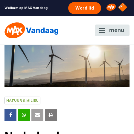
NPO S
Omroep 
Word lid
Welkom op MAX Vandaag
menu
NATUUR & MILIEU