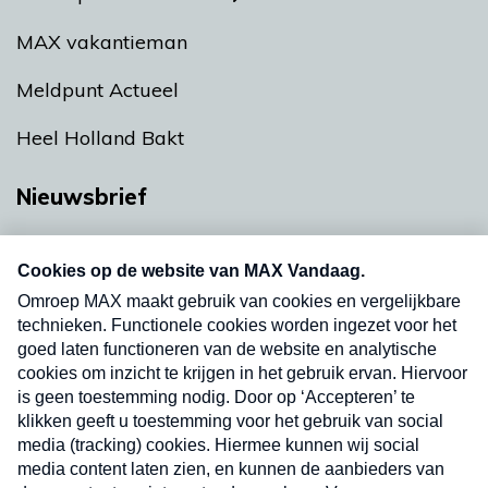
MAX vakantieman
Meldpunt Actueel
Heel Holland Bakt
Nieuwsbrief
Neem hier een gratis abonnement op onze
nieuwsbrief. Elke vrijdag- en dinsdagochtend in
uw mailbox.
Verzend