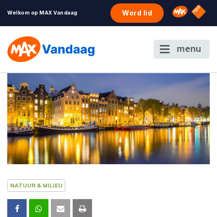
NPO S
Omroep 
Word lid
Welkom op MAX Vandaag
menu
NATUUR & MILIEU