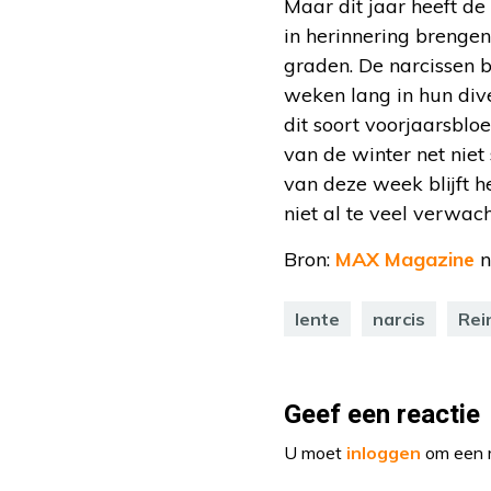
Maar dit jaar heeft de
in herinnering brengen
graden. De narcissen b
weken lang in hun dive
dit soort voorjaarsblo
van de winter net nie
van deze week blijft 
niet al te veel verwach
Bron:
MAX Magazine
n
lente
narcis
Rei
Geef een reactie
U moet
inloggen
om een r