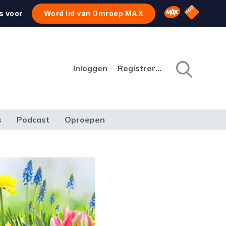
NPO Star
Omroep MAX
s voor
Word lid van Omroep MAX
Inloggen
Registreren
s
Podcast
Oproepen
CULTUUR
NATUUR & MILIEU
REIZEN & VERKEER