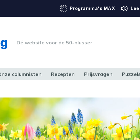
Programma's MAX
Lee
Dé website voor de 50-plusser
Onze columnisten
Recepten
Prijsvragen
Puzzel
ERK & RECHT
GEZONDHEID & SPORT
HUIS, TUIN & HOBBY
MEDIA & 