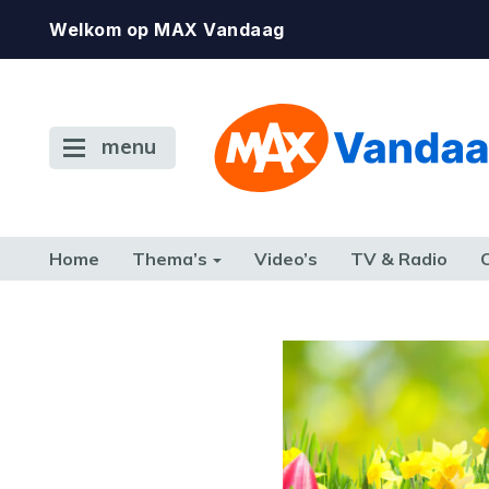
Welkom op MAX Vandaag
menu
Home
Thema’s
Video’s
TV & Radio
CONSUMENT
ETEN & DRINKEN
FAMILIE & RELATIE
GELD, W
TERUG NAAR TOEN