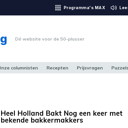
Programma's MAX
Lee
Dé website voor de 50-plusser
Onze columnisten
Recepten
Prijsvragen
Puzzel
ERK & RECHT
GEZONDHEID & SPORT
HUIS, TUIN & HOBBY
MEDIA & 
Heel Holland Bakt Nog een keer met
bekende bakkermakkers