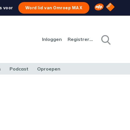
NPO Star
Omroep MAX
s voor
Word lid van Omroep MAX
Inloggen
Registreren
s
Podcast
Oproepen
CULTUUR
NATUUR & MILIEU
REIZEN & VERKEER