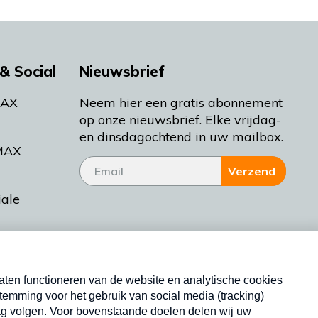
& Social
Nieuwsbrief
MAX
Neem hier een gratis abonnement
op onze nieuwsbrief. Elke vrijdag-
en dinsdagochtend in uw mailbox.
MAX
Verzend
iale
tieman
ctueel
Nieuwsbrief
d Bakt