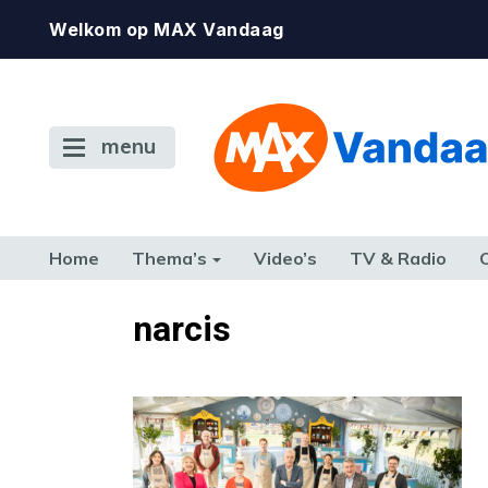
Welkom op MAX Vandaag
menu
Home
Thema’s
Video’s
TV & Radio
CONSUMENT
ETEN & DRINKEN
FAMILIE & RELATIE
GELD, W
narcis
TERUG NAAR TOEN