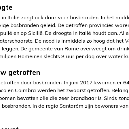
ogte
n Italië zorgt ook daar voor bosbranden. In het midd
hevige bosbranden geleid. De getroffen provincies ware
ulië en op Sicilië. De droogte in Italië houdt aan. Al
erschaarste. De nood is inmiddels zo hoog dat het Va
te leggen. De gemeente van Rome overweegt om drink
miljoen Romeinen slechts 8 uur per dag over water k
uw getroffen
 getroffen door bosbranden. In juni 2017 kwamen er 6
nco en Coimbra werden het zwaarst getroffen. Belangr
bomen bevatten olie die zeer brandbaar is. Sinds zon
bosbranden. In de regio Santarém zijn bewoners van 