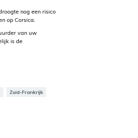
droogte nog een risico
en op Corsica.
uurder van uw
ijk is de
z
Zuid-Frankrijk