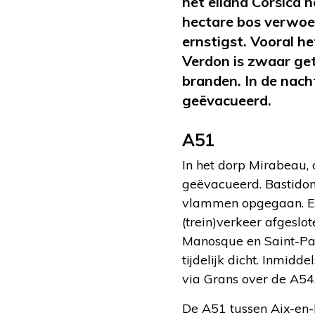
het eiland Corsica 
hectare bos verwoes
ernstigst. Vooral h
Verdon is zwaar ge
branden. In de nach
geëvacueerd.
A51
In het dorp Mirabeau,
geëvacueerd. Bastidonn
vlammen opgegaan. Een
(trein)verkeer afgesl
Manosque en Saint-Pau
tijdelijk dicht. Inmid
via Grans over de A54
De A51 tussen Aix-en