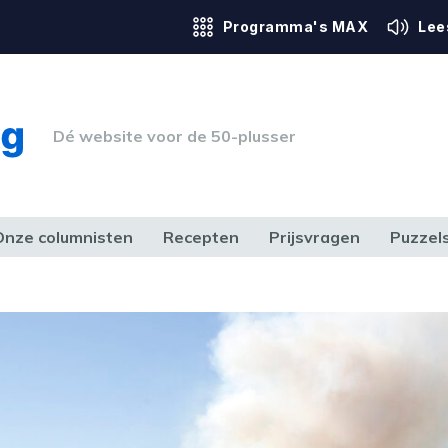
Programma's MAX
Lee
Dé website voor de 50-plusser
Onze columnisten
Recepten
Prijsvragen
Puzzel
ERK & RECHT
GEZONDHEID & SPORT
HUIS, TUIN & HOBBY
MEDIA & 