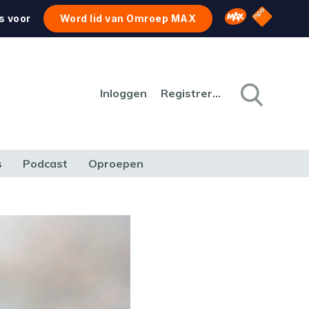
NPO Star
Omroep MAX
s voor
Word lid van Omroep MAX
Inloggen
Registreren
s
Podcast
Oproepen
CULTUUR
NATUUR & MILIEU
REIZEN & VERKEER