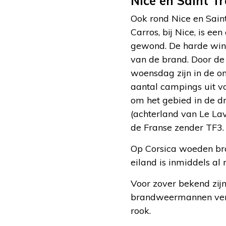
Nice en Saint T
Ook rond Nice en Sain
Carros, bij Nice, is e
gewond. De harde win
van de brand. Door de 
woensdag zijn in de om
aantal campings uit v
om het gebied in de 
(achterland van Le Lav
de Franse zender TF3.
Op Corsica woeden bran
eiland is inmiddels a
Voor zover bekend zij
brandweermannen ver
rook.