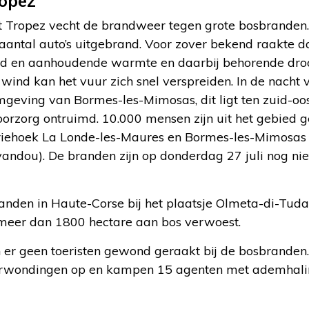
ropez
t Tropez vecht de brandweer tegen grote bosbranden
en aantal auto’s uitgebrand. Voor zover bekend raakte 
d en aanhoudende warmte en daarbij behorende droog
wind kan het vuur zich snel verspreiden. In de nacht
geving van Bormes-les-Mimosas, dit ligt ten zuid-oos
oorzorg ontruimd. 10.000 mensen zijn uit het gebied 
driehoek La Londe-les-Maures en Bormes-les-Mimosas
andou). De branden zijn op donderdag 27 juli nog nie
den in Haute-Corse bij het plaatsje Olmeta-di-Tuda b
l meer dan 1800 hectare aan bos verwoest.
n er geen toeristen gewond geraakt bij de bosbranden
wondingen op en kampen 15 agenten met ademhali