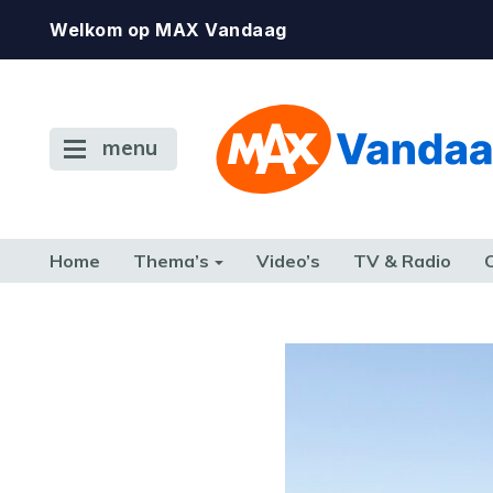
Welkom op MAX Vandaag
menu
Home
Thema’s
Video’s
TV & Radio
CONSUMENT
ETEN & DRINKEN
FAMILIE & RELATIE
GELD, W
TERUG NAAR TOEN