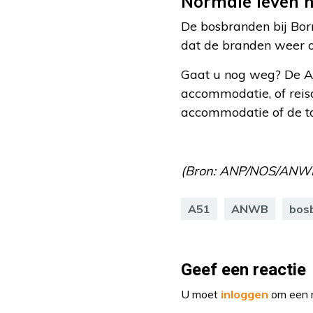
Normale leven 
De bosbranden bij Borm
dat de branden weer op
Gaat u nog weg? De A
accommodatie, of reiso
accommodatie of de to
(Bron: ANP/NOS/ANW
A51
ANWB
bos
Geef een reactie
U moet
inloggen
om een r