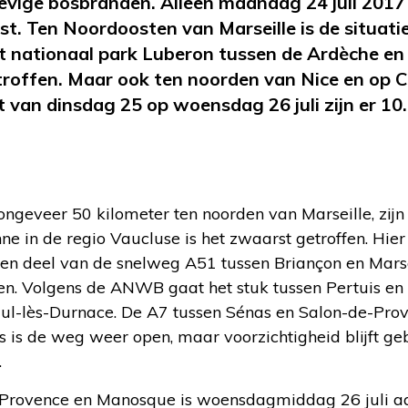
hevige bosbranden. Alleen maandag 24 juli 2017
t. Ten Noordoosten van Marseille is de situati
et nationaal park Luberon tussen de Ardèche e
troffen. Maar ook ten noorden van Nice en op 
t van dinsdag 25 op woensdag 26 juli zijn er 1
 ongeveer 50 kilometer ten noorden van Marseille, zi
e in de regio Vaucluse is het zwaarst getroffen. Hier 
 deel van de snelweg A51 tussen Briançon en Marseil
oten. Volgens de ANWB gaat het stuk tussen Pertuis e
l-lès-Durnace. De A7 tussen Sénas en Salon-de-Pro
dels is de weg weer open, maar voorzichtigheid blijft 
.
-Provence en Manosque is woensdagmiddag 26 juli aa