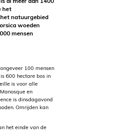
 is al meer dan 1400
e het
n het natuurgebied
Corsica woeden
0.000 mensen
jn ongeveer 100 mensen
is 600 hectare bos in
le is voor alle
n Manosque en
vence is dinsdagavond
geboden. Omrijden kan
n het einde van de