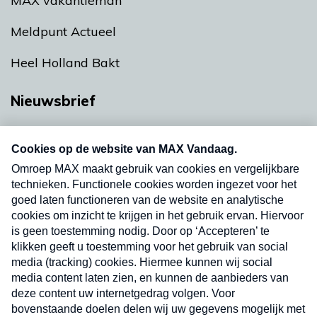
MAX vakantieman
Meldpunt Actueel
Heel Holland Bakt
Nieuwsbrief
Neem hier een gratis abonnement op onze
nieuwsbrief. Elke vrijdag- en dinsdagochtend in
uw mailbox.
Verzend