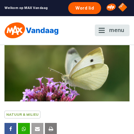
NPO S
Omroep 
Word lid
Welkom op MAX Vandaag
menu
NATUUR & MILIEU