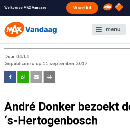
NPO S
Omroep 
Word lid
Welkom op MAX Vandaag
menu
Foutcode 403
Duur 04:14
De gewenste stream is op dit moment niet
Gepubliceerd op 11 september 2017
beschikbaar. Als het probleem zich blijft voordoe
neem dan contact op met onze klantenservice.
André Donker bezoekt d
‘s-Hertogenbosch