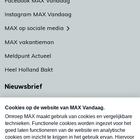
Facebook MAX Vandaag
Instagram MAX Vandaag
MAX op sociale media
MAX vakantieman
Meldpunt Actueel
Heel Holland Bakt
Nieuwsbrief
Neem hier een gratis abonnement op onze
nieuwsbrief. Elke vrijdag- en dinsdagochtend in
uw mailbox.
Verzend