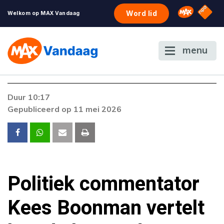
NPO S
Omroep 
Word lid
Welkom op MAX Vandaag
menu
Foutcode 6001
Duur 10:17
Er is een licentie-fout opgetreden. Als het
Gepubliceerd op 11 mei 2026
probleem zich blijft voordoen, neem dan
contact op met onze klantenservice.
Politiek commentator
Kees Boonman vertelt