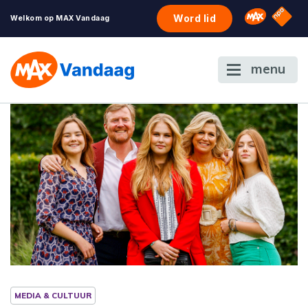
NPO S
Omroep 
Word lid
Welkom op MAX Vandaag
menu
MEDIA & CULTUUR