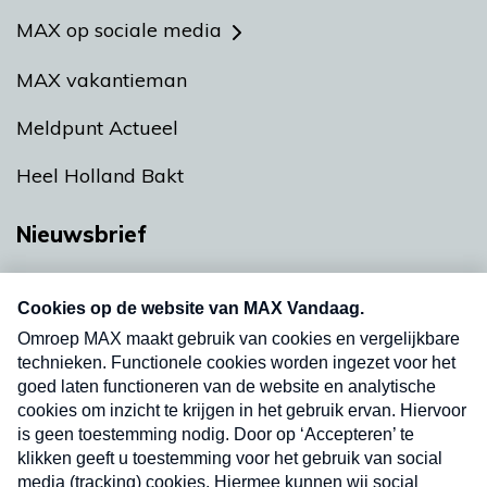
MAX op sociale media
MAX vakantieman
Meldpunt Actueel
Heel Holland Bakt
Nieuwsbrief
Neem hier een gratis abonnement op onze
nieuwsbrief. Elke vrijdag- en dinsdagochtend in
uw mailbox.
Verzend