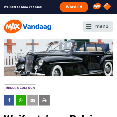
NPO S
Omroep 
Word lid
Welkom op MAX Vandaag
menu
MEDIA & CULTUUR