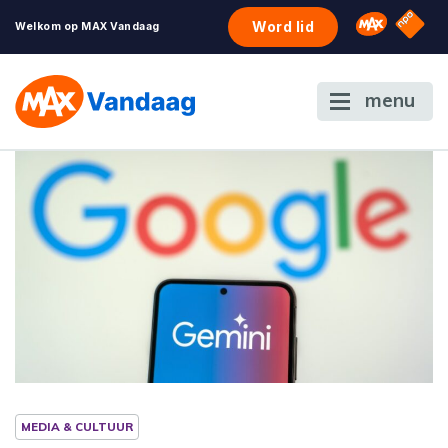
NPO S
Omroep 
Word lid
Welkom op MAX Vandaag
menu
MEDIA & CULTUUR