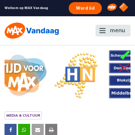
NPO S
Omroep 
Word lid
Welkom op MAX Vandaag
menu
MEDIA & CULTUUR