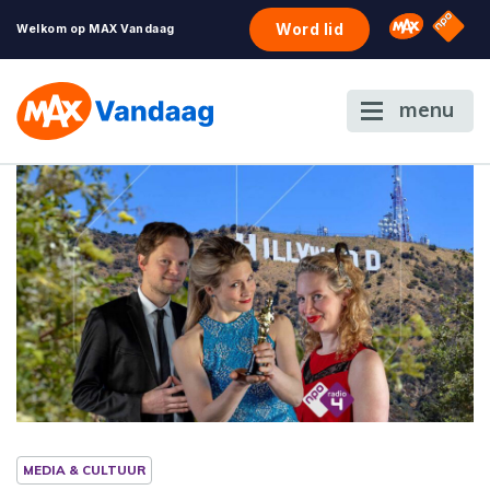
NPO S
Omroep 
Word lid
Welkom op MAX Vandaag
menu
MEDIA & CULTUUR