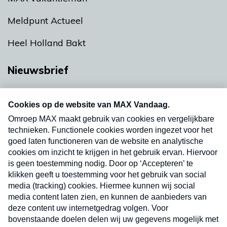
Meldpunt Actueel
Heel Holland Bakt
Nieuwsbrief
Neem hier een gratis abonnement op onze
nieuwsbrief. Elke vrijdag- en dinsdagochtend in
uw mailbox.
Verzend