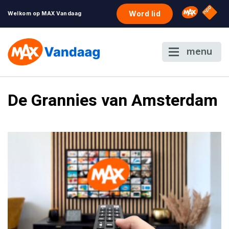
NPO S
Omroep 
Word lid
Welkom op MAX Vandaag
menu
De Grannies van Amsterdam