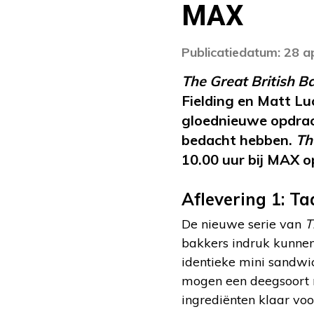
MAX
Publicatiedatum: 28 a
The Great British B
Fielding en Matt L
gloednieuwe opdrach
bedacht hebben.
Th
10.00 uur bij MAX 
Aflevering 1: T
De nieuwe serie van
T
bakkers indruk kunnen
identieke mini sandwi
mogen een deegsoort n
ingrediënten klaar voo