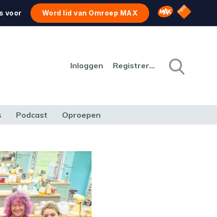
NPO Star
Omroep MAX
s voor
Word lid van Omroep MAX
Inloggen
Registreren
s
Podcast
Oproepen
CULTUUR
NATUUR & MILIEU
REIZEN & VERKEER