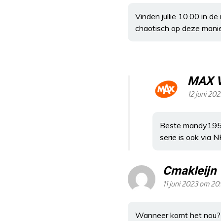
Vinden jullie 10.00 in d
chaotisch op deze manie
MAX 
12 juni 20
Beste mandy19561
serie is ook via 
Cmakleijn
11 juni 2023 om 20:
Wanneer komt het nou???