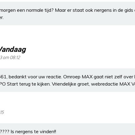
e morgen een normale tijd? Maar er staat ook nergens in de gids 
r.
Vandaag
23 om 08:12
, bedankt voor uw reactie. Omroep MAX gaat niet zelf over he
NPO Start terug te kijken. Vriendelijke groet, webredactie MAX
15
?? Is nergens te vinden!!