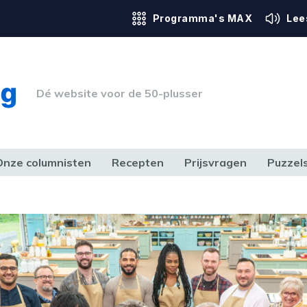
Programma's MAX
Lee
Dé website voor de 50-plusser
Onze columnisten
Recepten
Prijsvragen
Puzzel
ERK & RECHT
GEZONDHEID & SPORT
HUIS, TUIN & HOBBY
MEDIA & 