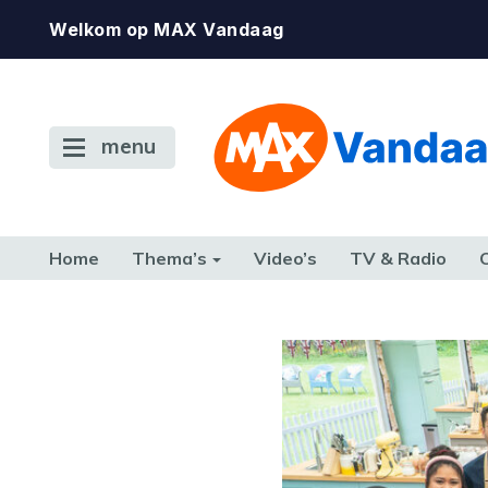
Welkom op MAX Vandaag
menu
Home
Thema’s
Video’s
TV & Radio
CONSUMENT
ETEN & DRINKEN
FAMILIE & RELATIE
GELD, W
TERUG NAAR TOEN