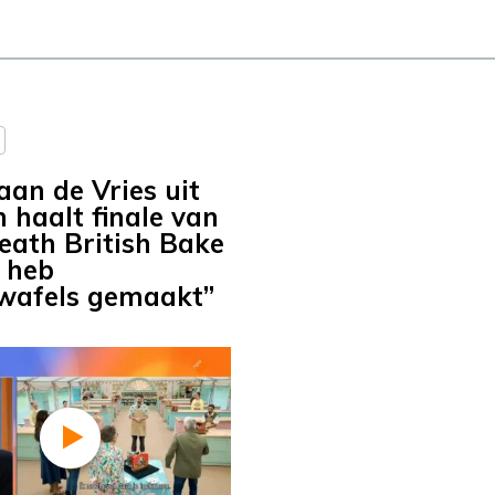
aan de Vries uit
haalt finale van
eath British Bake
k heb
wafels gemaakt”