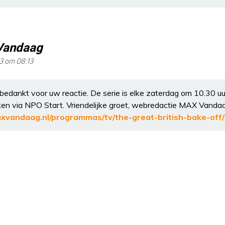
Vandaag
23 om 08:13
bedankt voor uw reactie. De serie is elke zaterdag om 10.30 u
ijken via NPO Start. Vriendelijke groet, webredactie MAX Vanda
xvandaag.nl/programmas/tv/the-great-british-bake-off/