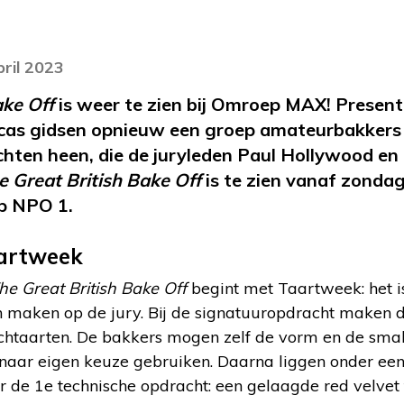
pril 2023
ake Off
is weer te zien bij Omroep MAX! Presen
ucas gidsen opnieuw een groep amateurbakkers
ten heen, die de juryleden Paul Hollywood en 
e Great British Bake Off
is te zien vanaf zonda
op NPO 1.
aartweek
he Great British Bake Off
begint met Taartweek: het i
 maken op de jury. Bij de signatuuropdracht maken 
chtaarten. De bakkers mogen zelf de vorm en de sma
aar eigen keuze gebruiken. Daarna liggen onder een 
r de 1e technische opdracht: een gelaagde red velvet 