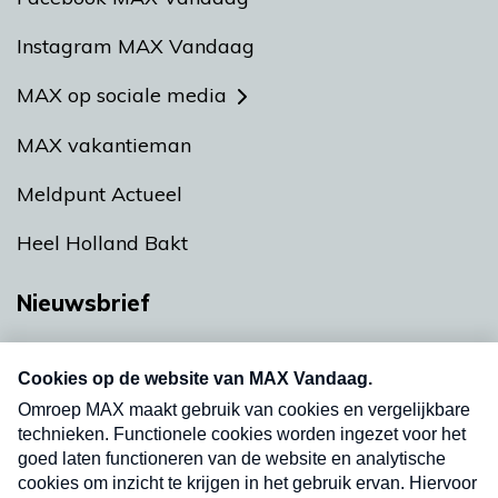
Instagram MAX Vandaag
MAX op sociale media
MAX vakantieman
Meldpunt Actueel
Heel Holland Bakt
Nieuwsbrief
Neem hier een gratis abonnement op onze
nieuwsbrief. Elke vrijdag- en dinsdagochtend in
uw mailbox.
Verzend