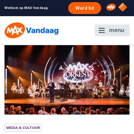
NPO S
Omroep 
Word lid
Welkom op MAX Vandaag
menu
MEDIA & CULTUUR