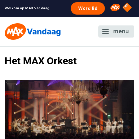
NPO S
Omroep 
Word lid
Welkom op MAX Vandaag
menu
Het MAX Orkest