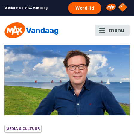
NPO S
Omroep 
Word lid
Welkom op MAX Vandaag
menu
MEDIA & CULTUUR