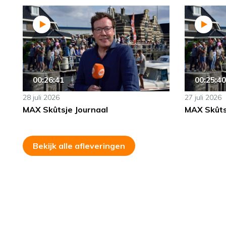
00:26:41
00:25:40
28 juli 2026
27 juli 2026
MAX Skûtsje Journaal
MAX Skûts
Bekijk alle afleveringen