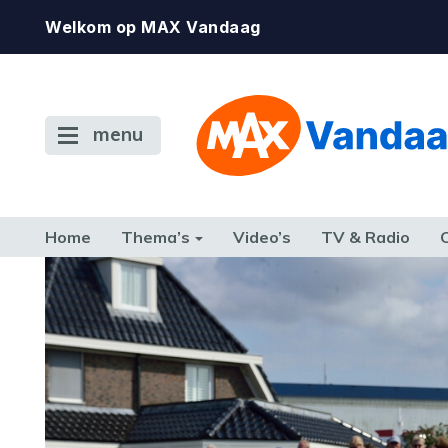
Welkom op MAX Vandaag
menu
Home
Thema’s
Video’s
TV & Radio
CONSUMENT
ETEN & DRINKEN
FAMILIE & RELATIE
GELD, W
TERUG NAAR TOEN