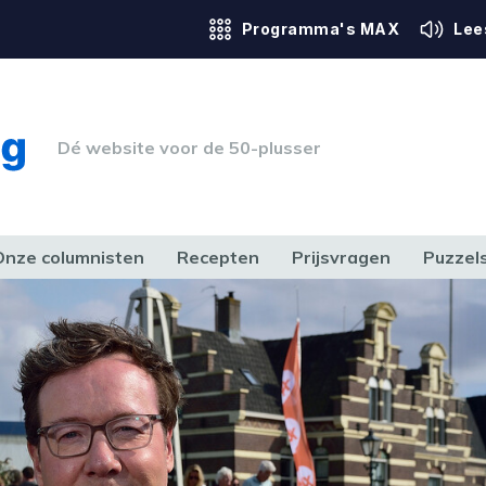
Programma's MAX
Lee
Dé website voor de 50-plusser
Onze columnisten
Recepten
Prijsvragen
Puzzel
ERK & RECHT
GEZONDHEID & SPORT
HUIS, TUIN & HOBBY
MEDIA & 