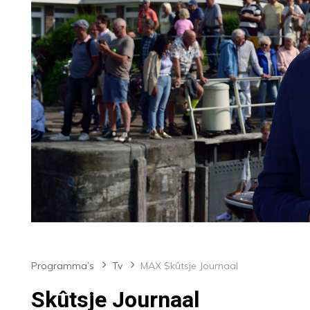
Programma’s
Tv
MAX Skûtsje Journaal
Skûtsje Journaal