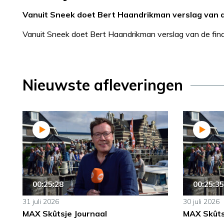
Vanuit Sneek doet Bert Haandrikman verslag van d
Vanuit Sneek doet Bert Haandrikman verslag van de fin
Nieuwste afleveringen
00:25:28
00:25:35
31 juli 2026
30 juli 2026
MAX Skûtsje Journaal
MAX Skûts