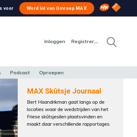
NPO Star
Omroep MAX
s voor
Word lid van Omroep MAX
Inloggen
Registreren
s
Podcast
Oproepen
CULTUUR
NATUUR & MILIEU
REIZEN & VERKEER
MAX Skûtsje Journaal
Bert Haandrikman gaat langs op de
locaties waar de wedstrijden van het
Friese skûtsjesilen plaatsvinden en
maakt daar verschillende rapportages.