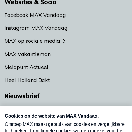
Websites & Social
Facebook MAX Vandaag
Instagram MAX Vandaag
MAX op sociale media
MAX vakantieman
Meldpunt Actueel
Heel Holland Bakt
Nieuwsbrief
Neem hier een gratis abonnement op onze
nieuwsbrief. Elke vrijdag- en dinsdagochtend in
uw mailbox.