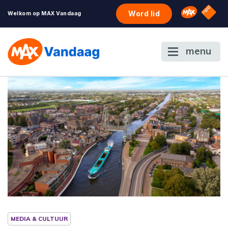
NPO S
Omroep 
Word lid
Welkom op MAX Vandaag
menu
MEDIA & CULTUUR