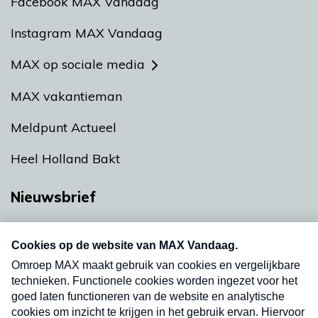
Facebook MAX Vandaag
Instagram MAX Vandaag
MAX op sociale media
MAX vakantieman
Meldpunt Actueel
Heel Holland Bakt
Nieuwsbrief
Neem hier een gratis abonnement op onze
nieuwsbrief. Elke vrijdag- en dinsdagochtend in
uw mailbox.
Verzend