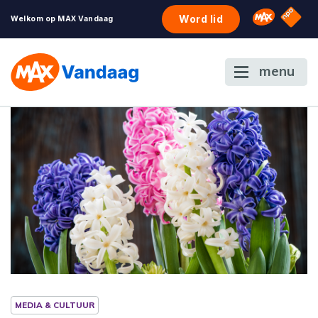
NPO S
Omroep 
Word lid
Welkom op MAX Vandaag
menu
MEDIA & CULTUUR