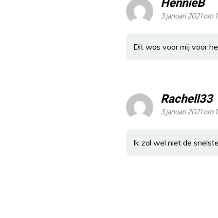
HennieB
3 januari 2021 om 1
Dit was voor mij voor het
Rachell33
3 januari 2021 om 1
Ik zal wel niet de snels