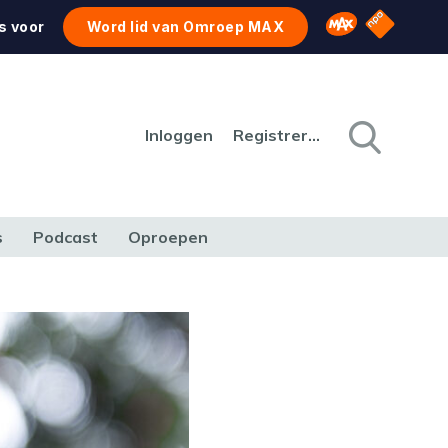
NPO Star
Omroep MAX
s voor
Word lid van Omroep MAX
Inloggen
Registreren
s
Podcast
Oproepen
CULTUUR
NATUUR & MILIEU
REIZEN & VERKEER