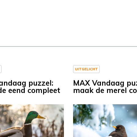
UITGELICHT
ndaag puzzel:
MAX Vandaag puz
e eend compleet
maak de merel c