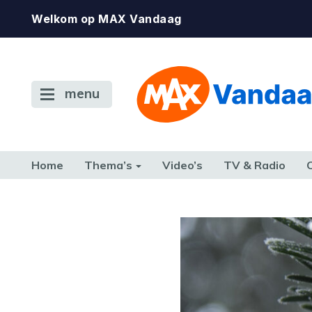
Welkom op MAX Vandaag
menu
Home
Thema’s
Video’s
TV & Radio
CONSUMENT
ETEN & DRINKEN
FAMILIE & RELATIE
GELD, W
TERUG NAAR TOEN