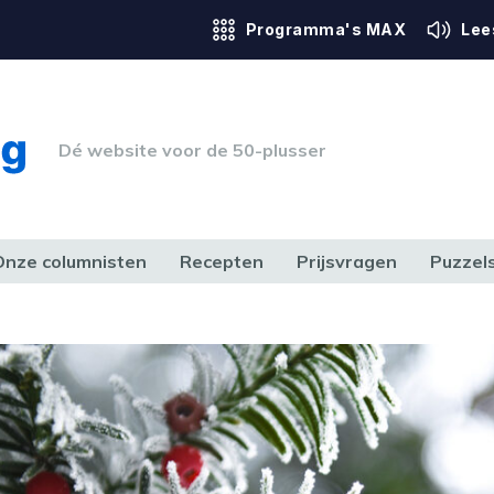
Programma's MAX
Lee
Dé website voor de 50-plusser
Onze columnisten
Recepten
Prijsvragen
Puzzel
ERK & RECHT
GEZONDHEID & SPORT
HUIS, TUIN & HOBBY
MEDIA & 